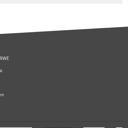
 RWE
ok
am