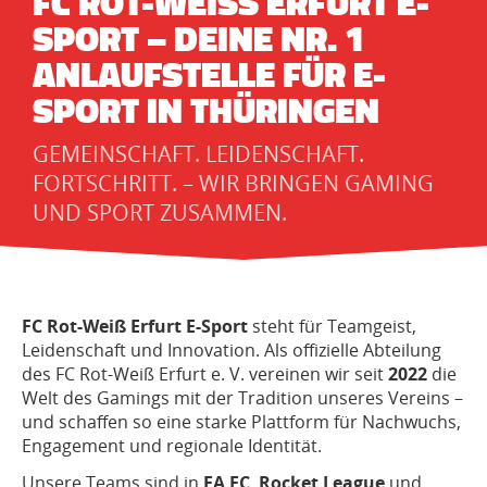
FC ROT-WEISS ERFURT E-S
PORT – DEINE NR. 1 A
NLAUFSTELLE FÜR E-S
PORT IN THÜRINGEN
GEMEINSCHAFT. LEIDENSCHAFT.
FORTSCHRITT. – WIR BRINGEN GAMING
UND SPORT ZUSAMMEN.
FC Rot-Weiß Erfurt E-Sport
steht für Teamgeist,
Leidenschaft und Innovation. Als offizielle Abteilung
des FC Rot-Weiß Erfurt e. V. vereinen wir seit
2022
die
Welt des Gamings mit der Tradition unseres Vereins –
und schaffen so eine starke Plattform für Nachwuchs,
Engagement und regionale Identität.
Unsere Teams sind in
EA FC
,
Rocket League
und