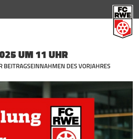
FC Rot-Weiß Erfurt
025 UM 11 UHR
ER BEITRAGSEINNAHMEN DES VORJAHRES