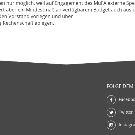
ren nur möglich, weil auf Engagement des MuFA externe Spe
dert aber ein Mindestmaß an verfügbarem Budget auch aus 
den Vorstand vorlegen und über
g Rechenschaft ablegen.
FOLGE DEM
Facebo
Twitter
Instagr