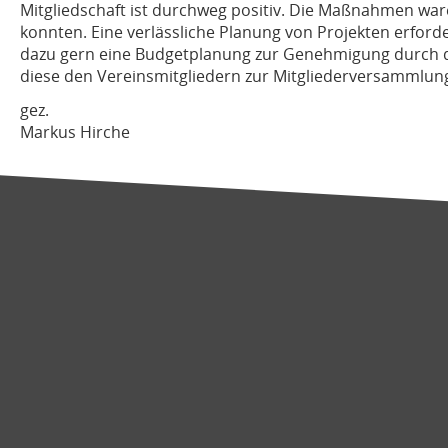
Mitgliedschaft ist durchweg positiv. Die Maßnahmen wa
konnten. Eine verlässliche Planung von Projekten erfor
dazu gern eine Budgetplanung zur Genehmigung durch 
diese den Vereinsmitgliedern zur Mitgliederversammlun
gez.
Markus Hirche