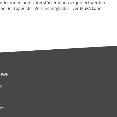
nder:innen und Unterstützer:innen akquiriert werden
den Beiträgen der Vereinsmitglieder. Der MuFA kann
 RWE
ok
am