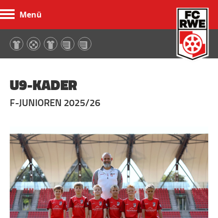
Menü
FC Rot-Weiß Erfurt
U9-KADER
F-JUNIOREN 2025/26