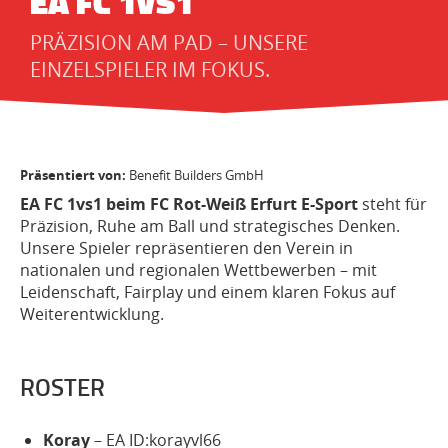
EA FC 1VS1
PRÄZISION AM PAD – UNSERE
EINZELSPIELER IM FOKUS.
Präsentiert von:
Benefit Builders GmbH
EA FC 1vs1 beim FC Rot-Weiß Erfurt E-Sport
steht für
Präzision, Ruhe am Ball und strategisches Denken.
Unsere Spieler repräsentieren den Verein in
nationalen und regionalen Wettbewerben – mit
Leidenschaft, Fairplay und einem klaren Fokus auf
Weiterentwicklung.
ROSTER
Koray
–
EA ID
:korayvl66