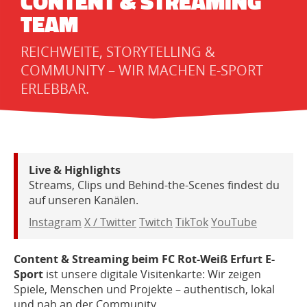
CONTENT & STREAMING
TEAM
REICHWEITE, STORYTELLING &
COMMUNITY – WIR MACHEN E-SPORT
ERLEBBAR.
Live & Highlights
Streams, Clips und Behind-the-Scenes findest du
auf unseren Kanälen.
Instagram
X / Twitter
Twitch
TikTok
YouTube
Content & Streaming beim FC Rot-Weiß Erfurt E-
Sport
ist unsere digitale Visitenkarte: Wir zeigen
Spiele, Menschen und Projekte – authentisch, lokal
und nah an der Community.