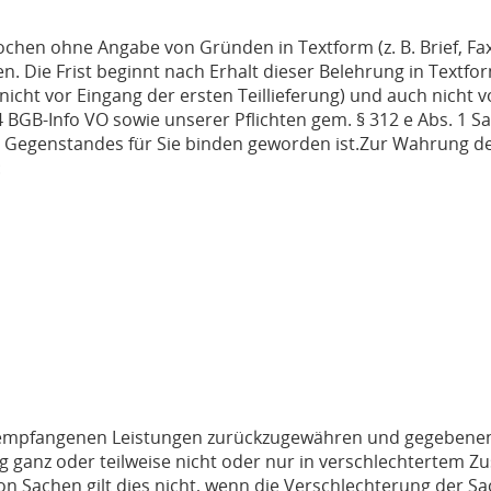
chen ohne Angabe von Gründen in Textform (z. B. Brief, Fax,
. Die Frist beginnt nach Erhalt dieser Belehrung in Textf
icht vor Eingang der ersten Teillieferung) und auch nicht v
 4 BGB-Info VO sowie unserer Pflichten gem. § 312 e Abs. 1 S
en Gegenstandes für Sie binden geworden ist.Zur Wahrung de
:
ts empfangenen Leistungen zurückzugewähren und gegebenenf
 ganz oder teilweise nicht oder nur in verschlechtertem Z
n Sachen gilt dies nicht, wenn die Verschlechterung der Sa