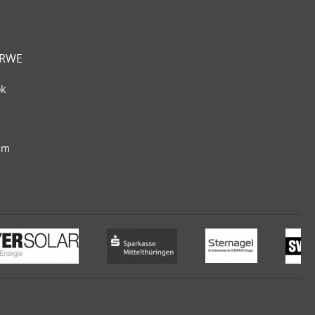
 RWE
ok
am