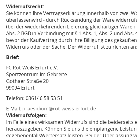
Widerrufsrecht:
Sie können Ihre Vertragserklärung innerhalb von zwei Wo
überlassenwird - durch Rücksendung der Ware widerrufen
(bei der wiederkehrenden Lieferung gleichartiger Waren n
Abs. 2 BGB in Verbindung mit § 1 Abs. 1, Abs. 2 und Abs.
bevor der Kaufvertrag durch Ihre Billigung des gekauft
Widerrufs oder der Sache. Der Widerruf ist zu richten an
Brief:
FC Rot-Weiß Erfurt e.V.
Sportzentrum Im Gebreite
Gothaer Straße 20
99094 Erfurt
Telefon: 0361/ 6 58 53 51
E-Mail:
praesidium@rot-weiss-erfurt.de
Widerrufsfolgen:
Im Falle eines wirksamen Widerrufs sind die beidersei
herauszugeben. Können Sie uns die empfangene Leistung
gegebenenfallsWertersatz leisten. Bei der Überlassung vo