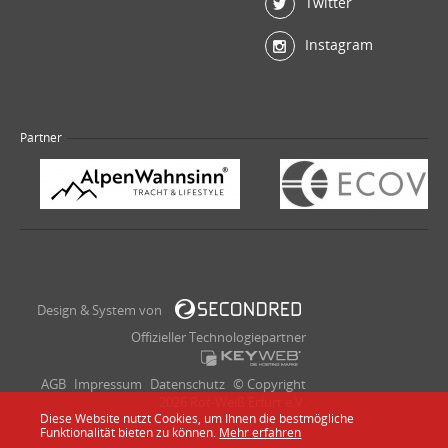
Twitter
Instagram
Partner
Design & System von
Offizieller Technologiepartner
AGB
Impressum
Datenschutz
© Copyright
2026 Rot-Weiß Erfurt e.V.
Diese Website nutzt Cookies, um Ihnen die bestmögliche
Funktionalität bieten zu können.
Mehr erfahren